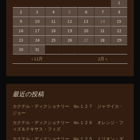
1
2
3
4
5
6
7
8
9
10
11
12
13
14
15
16
17
18
19
20
21
22
23
24
25
26
27
28
29
30
31
« 12月
2月 »
最近の投稿
カクテル・ディクショナリー No.１２７ ジャマイカ・
ジョー
カクテル・ディクショナリー No.１２６ オレンジ・フ
ィズ＆テキサス・フィズ
カクテル・ディクショナリー No.１２５ ミリオン・ダ