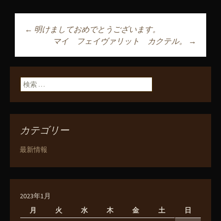
←
明けましておめでとうございます。
投稿ナビゲーショ
マイ フェイヴァリット カクテル。
→
ン
検索:
カテゴリー
最新情報
2023年1月
月
火
水
木
金
土
日