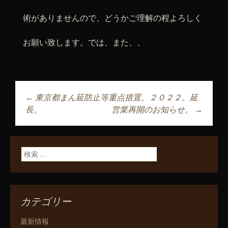
術がありませんので、どうかご理解の程よろしく
お願い致します。では、また、、
←
東京都まん延防止等重点措置。２０２２。延
投稿ナビゲーショ
長。
営業再開のお知らせ。
→
ン
検索:
カテゴリー
最新情報