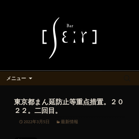
池袋・バーシエールより最新情報をお
知らせ致します。
池袋西口付近にあるバーシエー
ルのマスターが書くブログ
コンテンツへ移動
検
メニュー
索:
東京都まん延防止等重点措置。２０
２２。二回目。
2022年3月5日
最新情報