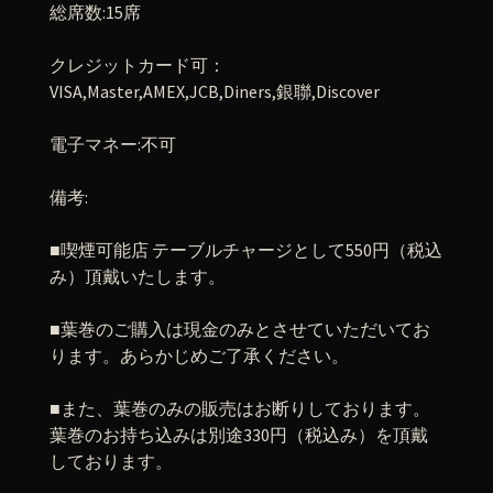
総席数
:15
席
クレジットカード可：
VISA,Master,AMEX,JCB,Diners,
銀聯
,Discover
電子マネー
:
不可
備考
:
■
喫煙可能店
テーブルチャージとして
550
円（税込
み）頂戴いたします。
■
葉巻のご購入は現金のみとさせていただいてお
ります。あらかじめご了承ください。
■
また、葉巻のみの販売はお断りしております。
葉巻のお持ち込みは別途
330
円（税込み）を頂戴
しております。