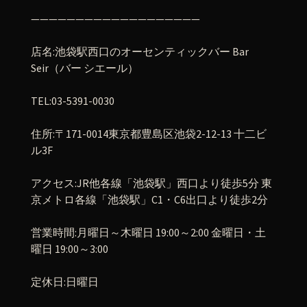
———————————————————
店名
:
池袋駅西口のオーセンティックバー
Bar
Seir
（バー
シエール）
TEL:03-5391-0030
住所
:
〒
171-0014
東京都豊島区池袋
2-12-13
十二ビ
ル
3F
アクセス
:JR
他各線「池袋駅」西口より徒歩
5
分
東
京メトロ各線「池袋駅」
C1
・
C6
出口より徒歩
2
分
営業時間
:
月曜日～木曜日
19:00
～
2:00
金曜日・土
曜日
19:00
～
3:00
定休日
:
日曜日