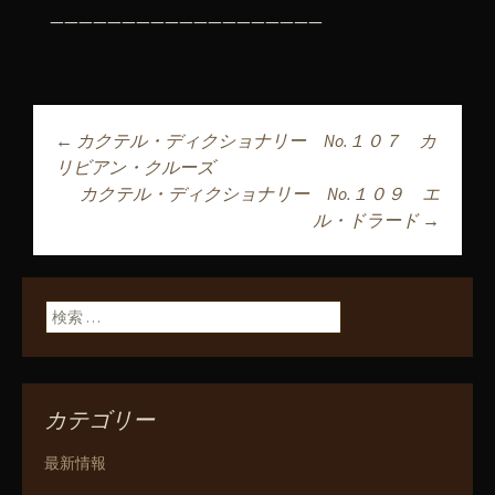
———————————————————
←
カクテル・ディクショナリー No.１０７ カ
投稿ナビゲーショ
リビアン・クルーズ
カクテル・ディクショナリー No.１０９ エ
ル・ドラード
→
ン
検索:
カテゴリー
最新情報