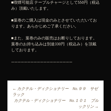
■
喫煙可能店
テーブルチャージとして
550
円（税込
み）頂戴いたします。
■
葉巻のご購入は現金のみとさせていただいてお
ります。あらかじめご了承ください。
■
また、葉巻のみの販売はお断りしております。
葉巻のお持ち込みは別途
330
円（税込み）を頂戴
しております。
———————————————————
←
カクテル・ディクショナリー No.９９ サゼ
投稿ナビゲーショ
ラック
カクテル・ディクショナリー No.１０１ ブル
ックリン
→