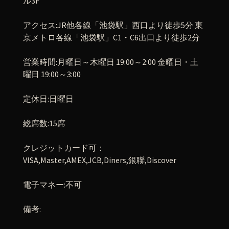
ル
3F
アクセス
:JR
他各線「池袋駅」西口より徒歩
5
分
東
京メトロ各線「池袋駅」
C1
・
C6
出口より徒歩
2
分
営業時間
:
月曜日～木曜日
19:00
～
2:00
金曜日・土
曜日
19:00
～
3:00
定休日
:
日曜日
総席数
:15
席
クレジットカード可：
VISA,Master,AMEX,JCB,Diners,
銀聯
,Discover
電子マネー
:
不可
備考
: