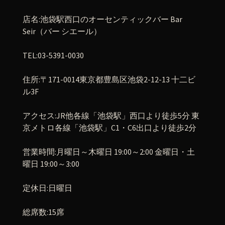
店名
:
池袋駅西口のオーセンティックバー
Bar
Seir
（バー
シエール）
TEL:03-5391-0030
住所
:
〒
171-0014
東京都豊島区池袋
2-12-13
十二ビ
ル
3F
アクセス
:JR
他各線「池袋駅」西口より徒歩
5
分
東
京メトロ各線「池袋駅」
C1
・
C6
出口より徒歩
2
分
営業時間
:
月曜日～木曜日
19:00
～
2:00
金曜日・土
曜日
19:00
～
3:00
定休日
:
日曜日
総席数
:15
席