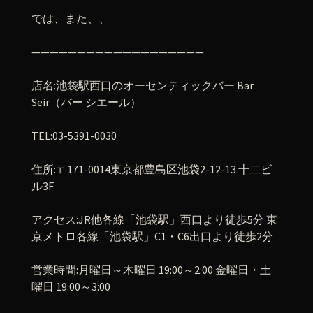
では、また、、
———————————————————
店名
:
池袋駅西口のオーセンティックバー
Bar
Seir
（バー
シエール）
TEL:03-5391-0030
住所
:
〒
171-0014
東京都豊島区池袋
2-12-13
十二ビ
ル
3F
アクセス
:JR
他各線「池袋駅」西口より徒歩
5
分
東
京メトロ各線「池袋駅」
C1
・
C6
出口より徒歩
2
分
営業時間
:
月曜日～木曜日
19:00
～
2:00
金曜日・土
曜日
19:00
～
3:00