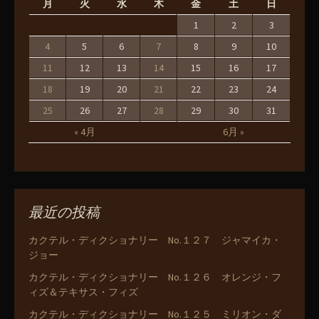
月
火
水
木
金
土
日
1
2
3
4
5
6
7
8
9
10
11
12
13
14
15
16
17
18
19
20
21
22
23
24
25
26
27
28
29
30
31
« 4月
6月 »
最近の投稿
カクテル・ディクショナリー No.１２７ ジャマイカ・
ジョー
カクテル・ディクショナリー No.１２６ オレンジ・フ
ィズ＆テキサス・フィズ
カクテル・ディクショナリー No.１２５ ミリオン・ダ