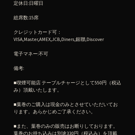
定休日
:
日曜日
総席数
:15
席
クレジットカード可：
VISA,Master,AMEX,JCB,Diners,
銀聯
,Discover
電子マネー
:
不可
備考
:
■
喫煙可能店
テーブルチャージとして
550
円（税込
み）頂戴いたします。
■
葉巻のご購入は現金のみとさせていただいてお
ります。あらかじめご了承ください。
■
また、葉巻のみの販売はお断りしております。
葉巻のお持ち込みは別途
330
円（税込み）を頂戴